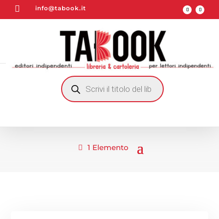

info@tabook.it
RICERCA
PRODOTTI
1 Elemento