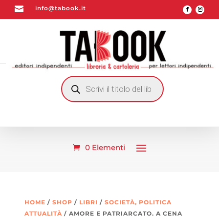

info@tabook.it
RICERCA
PRODOTTI
0 Elementi
HOME
/
SHOP
/
LIBRI
/
SOCIETÀ, POLITICA
ATTUALITÀ
/ AMORE E PATRIARCATO. A CENA