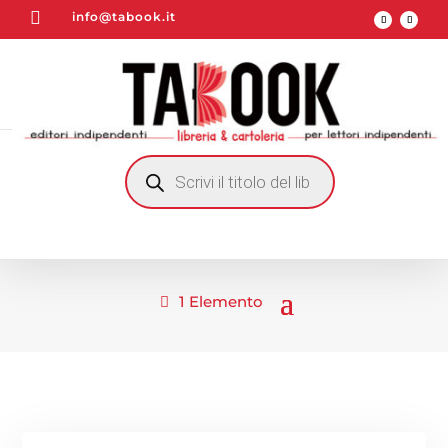

info@tabook.it
RICERCA
PRODOTTI
1 Elemento