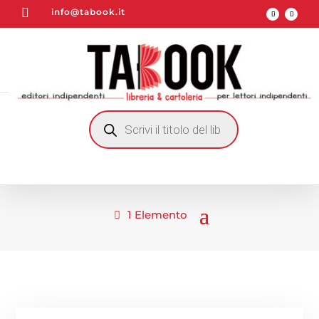

info@tabook.it
RICERCA
PRODOTTI
1 Elemento