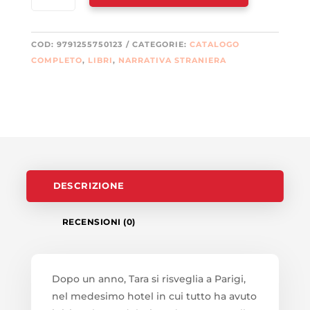
TEMPO
(IL)
LIBRO
COD:
9791255750123
CATEGORIE:
CATALOGO
II
COMPLETO
,
LIBRI
,
NARRATIVA STRANIERA
QUANTITÀ
DESCRIZIONE
RECENSIONI (0)
Dopo un anno, Tara si risveglia a Parigi,
nel medesimo hotel in cui tutto ha avuto