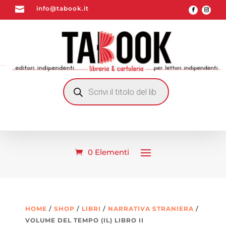

info@tabook.it
RICERCA
PRODOTTI
0 Elementi
HOME
/
SHOP
/
LIBRI
/
NARRATIVA STRANIERA
/
VOLUME DEL TEMPO (IL) LIBRO II