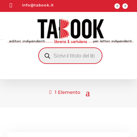

info@tabook.it
RICERCA
PRODOTTI
1 Elemento