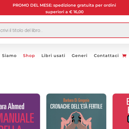
PROMO DEL MESE: spedizione gratuita per ordini
superiori a € 16,00
I
i Siamo
Shop
Libri usati
Generi
Contattaci