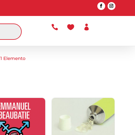



1 Elemento