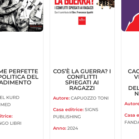
IME PERFETTE
COS’È LA GUERRA? I
CAC
POLITICA DEL
CONFLITTI
V
ADIMENTO
SPIEGATI AI
RAGAZZI
DEL
N
EL KURD
Autore:
CAPUOZZO TONI
Autor
MED
Casa editrice:
SIGNS
Casa e
trice:
PUBLISHING
FANDA
GO LIBRI
Anno:
2024