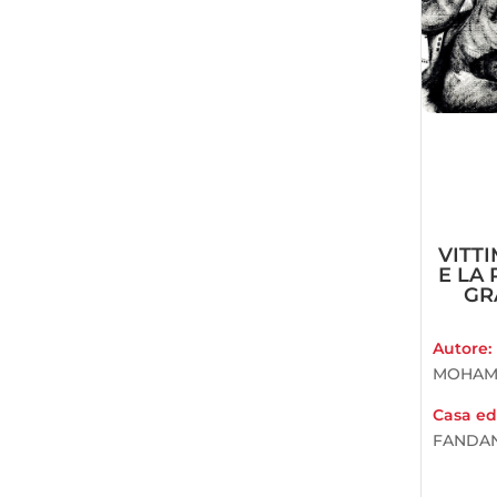
VITT
E LA 
GR
Autore:
MOHAM
Casa edi
FANDAN