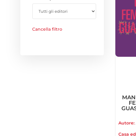
Cancella filtro
MAN
F
GUAS
Autore:
Casa edi