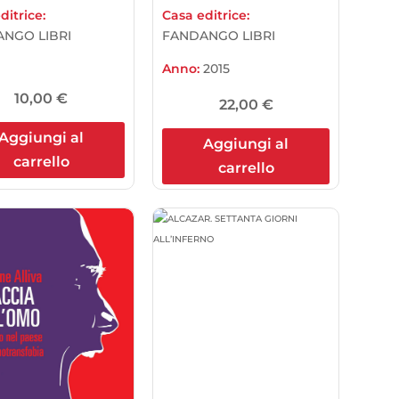
ditrice:
Casa editrice:
NGO LIBRI
FANDANGO LIBRI
Anno:
2015
10,00
€
22,00
€
Aggiungi al
Aggiungi al
carrello
carrello