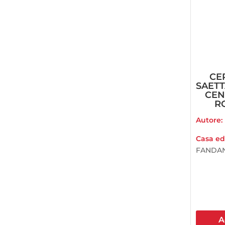
CE
SAETT
CEN
RO
Autore:
Casa edi
FANDAN
A