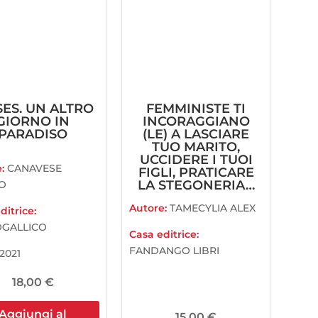
ES. UN ALTRO
FEMMINISTE TI
GIORNO IN
INCORAGGIANO
PARADISO
(LE) A LASCIARE
TUO MARITO,
UCCIDERE I TUOI
e:
CANAVESE
FIGLI, PRATICARE
LA STEGONERIA…
O
Autore:
TAMECYLIA ALEX
ditrice:
GALLICO
Casa editrice:
FANDANGO LIBRI
2021
18,00
€
Aggiungi al
15,00
€