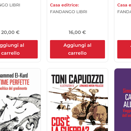
GO LIBRI
Casa editrice:
Casa e
FANDANGO LIBRI
FANDA
20,00
€
16,00
€
ggiungi al
Aggiungi al
carrello
carrello