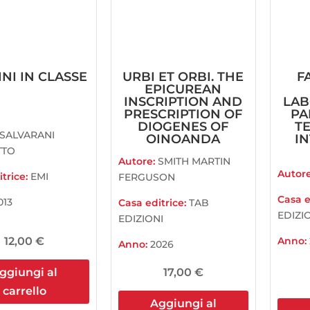
NI IN CLASSE
URBI ET ORBI. THE
F
EPICUREAN
INSCRIPTION AND
LAB
PRESCRIPTION OF
PA
DIOGENES OF
T
SALVARANI
OINOANDA
I
TTO
Autore:
SMITH MARTIN
Autor
trice:
EMI
FERGUSON
Casa e
013
Casa editrice:
TAB
EDIZI
EDIZIONI
12,00
€
Anno:
Anno:
2026
ggiungi al
17,00
€
carrello
Aggiungi al