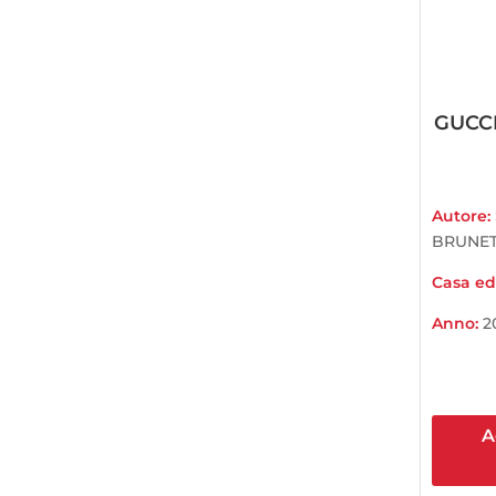
GUCCI
Autore:
BRUNE
Casa edi
Anno:
2
A