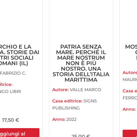
RCHIO E LA
PATRIA SENZA
MOS
A. STORIE DAI
MARE. PERCHÉ IL
TRI SOCIALI
MARE NOSTRUM
MANI (IL)
NON È PIÙ
NOSTRO. UNA
Autor
FABRIZIO C.
STORIA DELL’ITALIA
MARITTIMA
MAUR
trice:
Autore:
VALLE MARCO
Casa e
GO LIBRI
FERRO
Casa editrice:
SIGNS
PUBLISHING
Anno:
Anno:
2022
17,50
€
ggiungi al
25,00
€