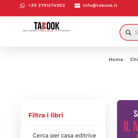

+39 3791574902

info@tabook.it
RICERCA
PRODOTT
Home
Ch
Filtra i libri
Cerca per casa editrice