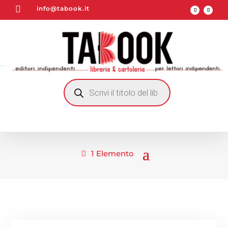

info@tabook.it
RICERCA
PRODOTTI
1 Elemento