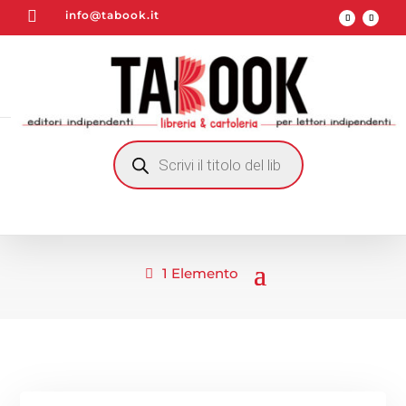

info@tabook.it
RICERCA
PRODOTTI
1 Elemento