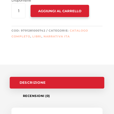
Disponibile
FIGLI
AGGIUNGI AL CARRELLO
DI
WANDA
E
ALTRI
COD:
9791281000742
CATEGORIE:
CATALOGO
RACCONTI
COMPLETO
,
LIBRI
,
NARRATIVA ITA
(I)
QUANTITÀ
DESCRIZIONE
RECENSIONI (0)