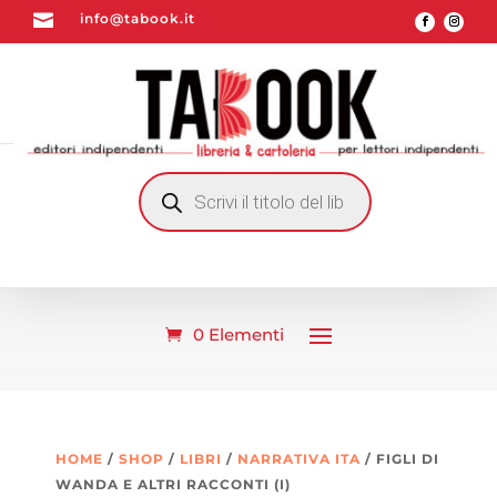

info@tabook.it
RICERCA
PRODOTTI
0 Elementi
HOME
/
SHOP
/
LIBRI
/
NARRATIVA ITA
/ FIGLI DI
WANDA E ALTRI RACCONTI (I)