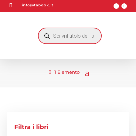

info@tabook.it
RICERCA
PRODOTTI
1 Elemento
Filtra i libri