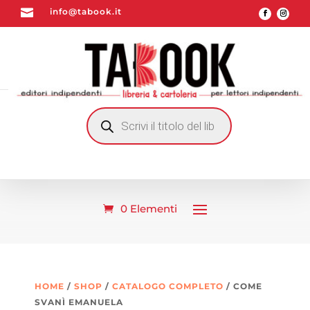

info@tabook.it
RICERCA
PRODOTTI
0 Elementi
HOME
/
SHOP
/
CATALOGO COMPLETO
/ COME
SVANÌ EMANUELA