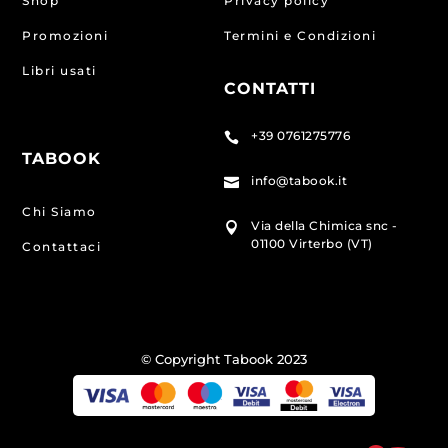
Shop
Privacy policy
Promozioni
Termini e Condizioni
Libri usati
CONTATTI
+39 0761275776

TABOOK
info@tabook.it

Chi Siamo
Via della Chimica snc -

01100 Virterbo (VT)
Contattaci
© Copyright Tabook 2023