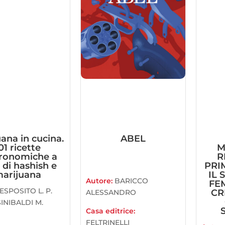
ana in cucina.
ABEL
01 ricette
M
ronomiche a
R
 di hashish e
PRI
arijuana
IL
Autore:
BARICCO
FEM
ESPOSITO L. P.
CR
ALESSANDRO
SINIBALDI M.
Casa editrice:
FELTRINELLI