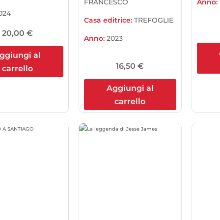
FRANCESCO
Anno:
024
Casa editrice:
TREFOGLIE
20,00
€
Anno:
2023
ggiungi al
16,50
€
carrello
Aggiungi al
carrello