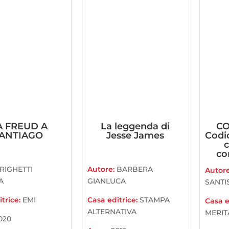
A FREUD A
La leggenda di
CO
ANTIAGO
Jesse James
Codi
c
co
RIGHETTI
Autore:
BARBERA
Autor
A
GIANLUCA
SANTI
trice:
EMI
Casa editrice:
STAMPA
Casa e
ALTERNATIVA
MERIT
020