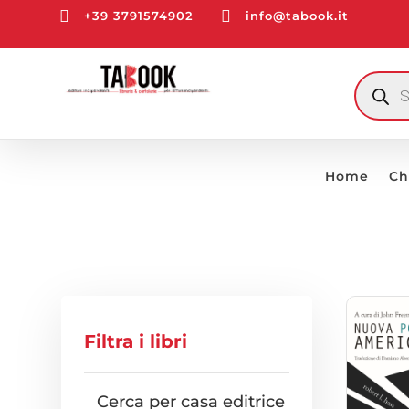


+39 3791574902
info@tabook.it
RICERCA
PRODOTT
Home
Ch
Filtra i libri
Cerca per casa editrice