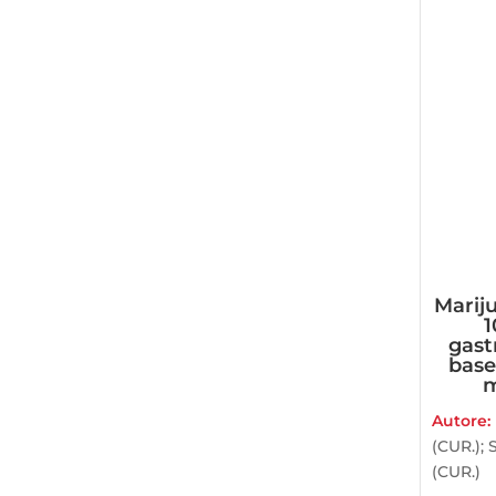
Mariju
1
gast
base
m
Autore:
(CUR.); 
(CUR.)