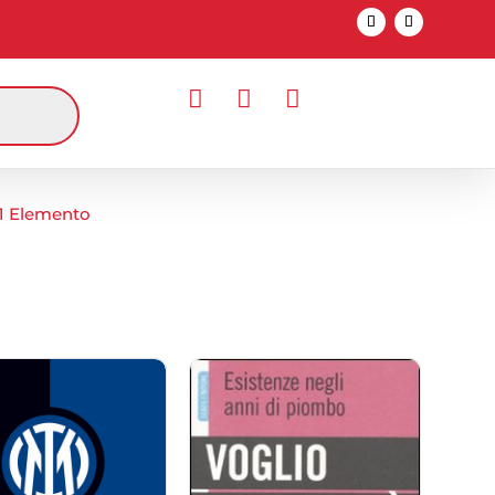



1 Elemento