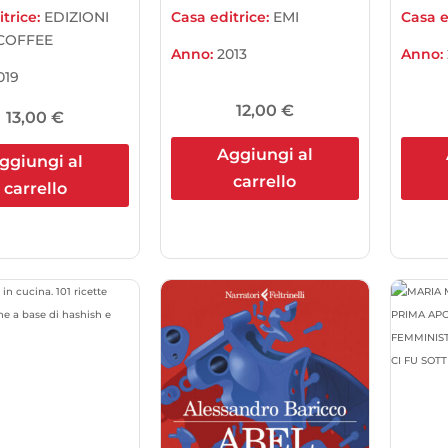
trice:
EDIZIONI
Casa editrice:
EMI
Casa e
COFFEE
Anno:
2013
Anno:
019
12,00
€
13,00
€
Aggiungi al
ggiungi al
carrello
carrello