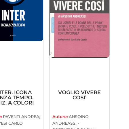
NTER. ICONA
VOGLIO VIVERE
NZA TEMPO.
COSI’
IZ. A COLORI
e:
PAVENTI ANDREA;
Autore:
ANSOINO
ESI CARLO
ANDREASSI -