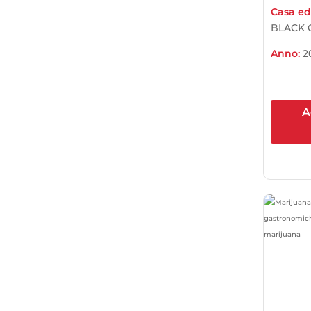
Casa edi
BLACK 
Anno:
2
A