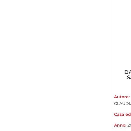
D
S
Autore:
CLAUDI
Casa edi
Anno:
2