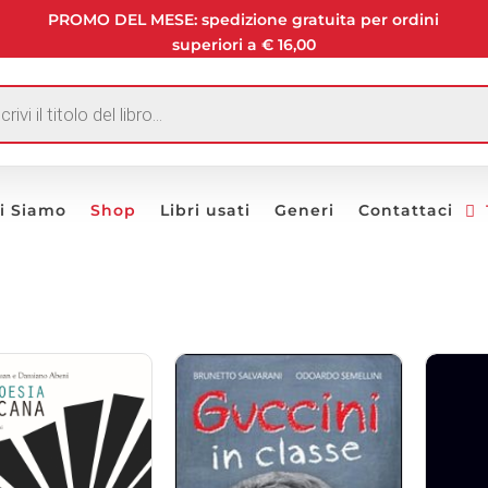
PROMO DEL MESE: spedizione gratuita per ordini
superiori a € 16,00
I
i Siamo
Shop
Libri usati
Generi
Contattaci