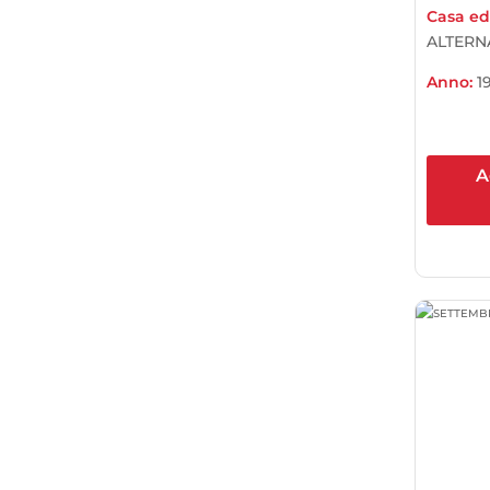
Casa edi
ALTERN
Anno:
1
A