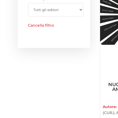
Cancella filtro
NUO
A
Autore:
(CUR.); 