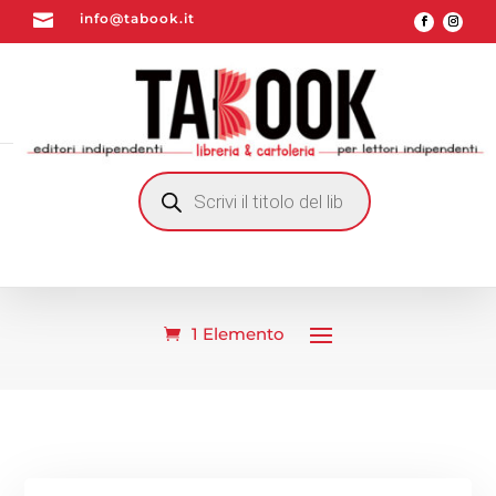

info@tabook.it
RICERCA
PRODOTTI
1 Elemento