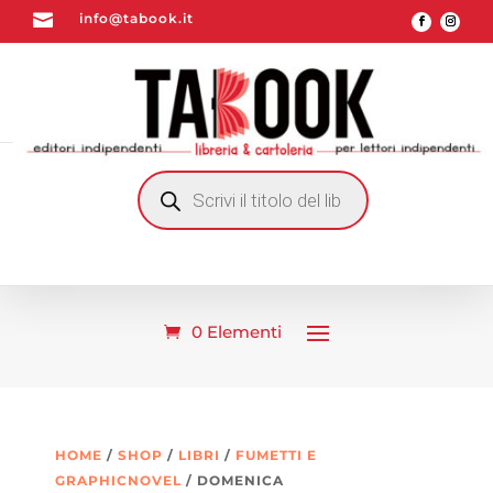

info@tabook.it
RICERCA
PRODOTTI
0 Elementi
HOME
/
SHOP
/
LIBRI
/
FUMETTI E
GRAPHICNOVEL
/ DOMENICA