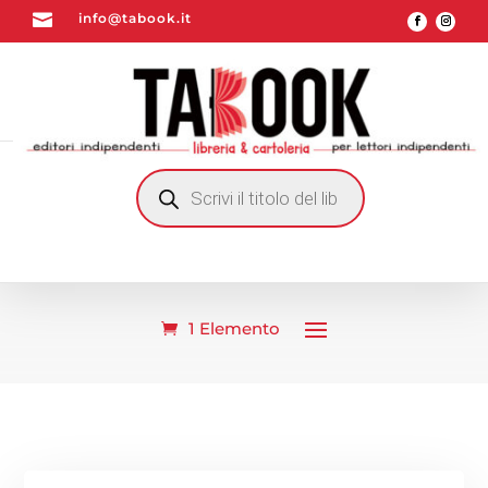

info@tabook.it
RICERCA
PRODOTTI
1 Elemento