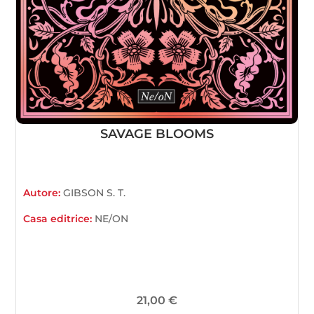
SAVAGE BLOOMS
Autore:
GIBSON S. T.
Casa editrice:
NE/ON
21,00
€