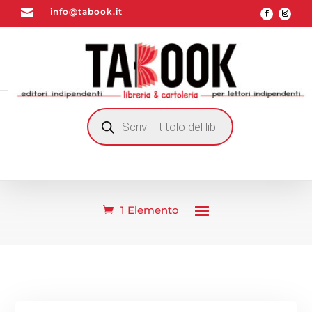

info@tabook.it
RICERCA
PRODOTTI
1 Elemento