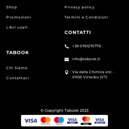
Shop
Privacy policy
Promozioni
Termini e Condizioni
Libri usati
CONTATTI
+39 0761275776

TABOOK
info@tabook.it

Chi Siamo
Via della Chimica snc -

01100 Virterbo (VT)
Contattaci
© Copyright Tabook 2023