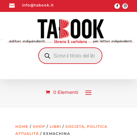

info@tabook.it
RICERCA
PRODOTTI
0 Elementi
HOME
/
SHOP
/
LIBRI
/
SOCIETÀ, POLITICA
ATTUALITÀ
/ EXMACHINA