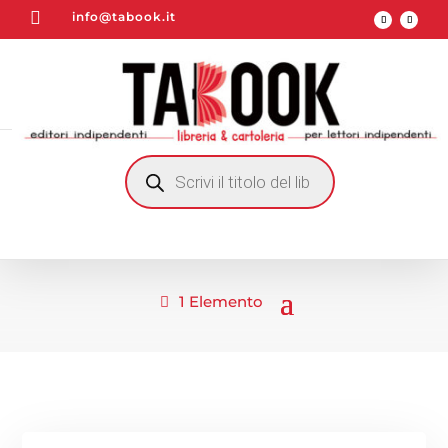

info@tabook.it
RICERCA
PRODOTTI
1 Elemento