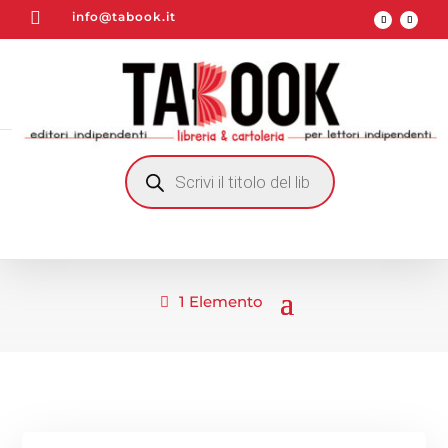

info@tabook.it
RICERCA
PRODOTTI
1 Elemento