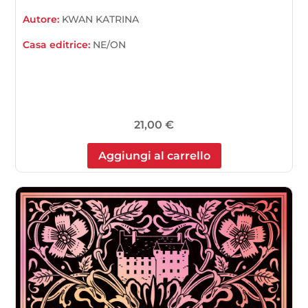
Autore:
KWAN KATRINA
Casa editrice:
NE/ON
21,00
€
Aggiungi al carrello