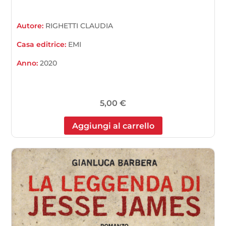
Autore:
RIGHETTI CLAUDIA
Casa editrice:
EMI
Anno:
2020
5,00
€
Aggiungi al carrello