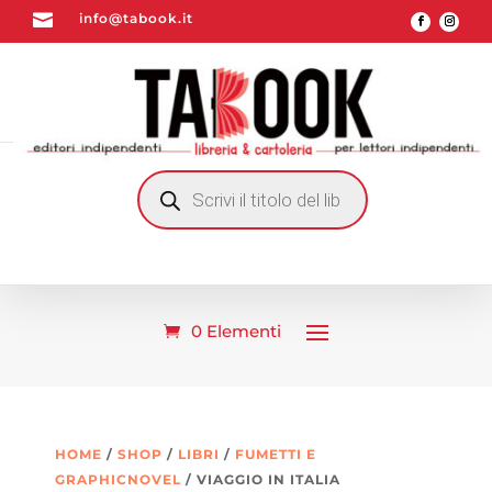

info@tabook.it
RICERCA
PRODOTTI
0 Elementi
HOME
/
SHOP
/
LIBRI
/
FUMETTI E
GRAPHICNOVEL
/ VIAGGIO IN ITALIA