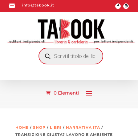

info@tabook.it
RICERCA
PRODOTTI
0 Elementi
HOME
/
SHOP
/
LIBRI
/
NARRATIVA ITA
/
TRANSIZIONE GIUSTA? LAVORO E AMBIENTE