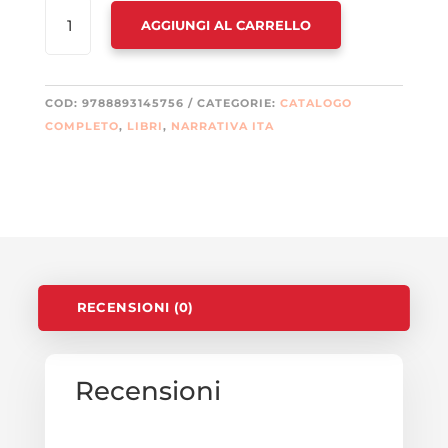
TRANSIZIONE
AGGIUNGI AL CARRELLO
GIUSTA?
LAVORO
E
AMBIENTE
COD:
9788893145756
CATEGORIE:
CATALOGO
NELL'INDUSTRIA
COMPLETO
,
LIBRI
,
NARRATIVA ITA
DELL'AUTOMOBILE
E
DELL'ENERGIA
QUANTITÀ
RECENSIONI (0)
Recensioni