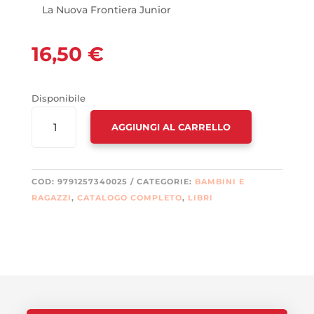
La Nuova Frontiera Junior
16,50
€
Disponibile
SEMPLICEMENTE
AGGIUNGI AL CARRELLO
KERSTIN
QUANTITÀ
COD:
9791257340025
CATEGORIE:
BAMBINI E
RAGAZZI
,
CATALOGO COMPLETO
,
LIBRI