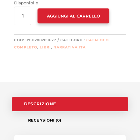
Disponibile
MILLE
AGGIUNGI AL CARRELLO
E
UNA
NOTTE
(LE)
COD:
9791280209627
CATEGORIE:
CATALOGO
QUANTITÀ
COMPLETO
,
LIBRI
,
NARRATIVA ITA
DESCRIZIONE
RECENSIONI (0)