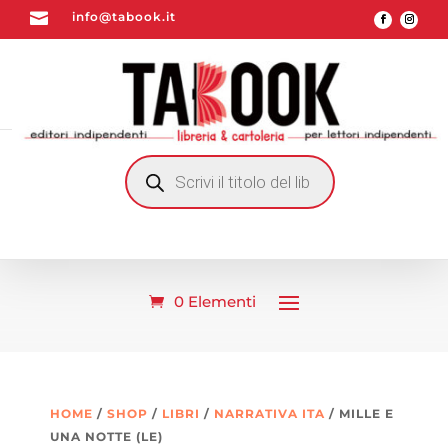

info@tabook.it
RICERCA
PRODOTTI
0 Elementi
HOME
/
SHOP
/
LIBRI
/
NARRATIVA ITA
/ MILLE E
UNA NOTTE (LE)