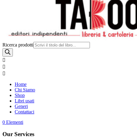
Ricerca prodotti



Home
Chi Siamo
Shop
Libri usati
Generi
Contattaci
0 Elementi
Our Services