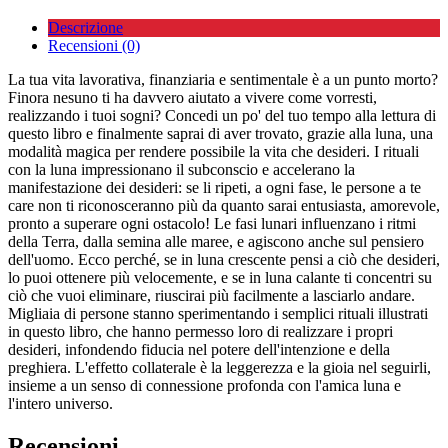
Descrizione
Recensioni (0)
La tua vita lavorativa, finanziaria e sentimentale è a un punto morto?
Finora nesuno ti ha davvero aiutato a vivere come vorresti,
realizzando i tuoi sogni? Concedi un po' del tuo tempo alla lettura di
questo libro e finalmente saprai di aver trovato, grazie alla luna, una
modalità magica per rendere possibile la vita che desideri. I rituali
con la luna impressionano il subconscio e accelerano la
manifestazione dei desideri: se li ripeti, a ogni fase, le persone a te
care non ti riconosceranno più da quanto sarai entusiasta, amorevole,
pronto a superare ogni ostacolo! Le fasi lunari influenzano i ritmi
della Terra, dalla semina alle maree, e agiscono anche sul pensiero
dell'uomo. Ecco perché, se in luna crescente pensi a ciò che desideri,
lo puoi ottenere più velocemente, e se in luna calante ti concentri su
ciò che vuoi eliminare, riuscirai più facilmente a lasciarlo andare.
Migliaia di persone stanno sperimentando i semplici rituali illustrati
in questo libro, che hanno permesso loro di realizzare i propri
desideri, infondendo fiducia nel potere dell'intenzione e della
preghiera. L'effetto collaterale è la leggerezza e la gioia nel seguirli,
insieme a un senso di connessione profonda con l'amica luna e
l'intero universo.
Recensioni