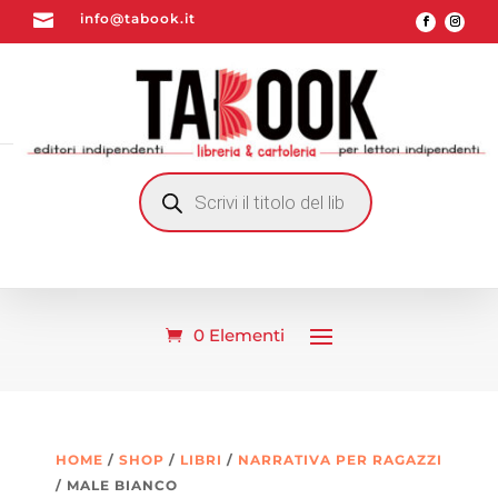

info@tabook.it
RICERCA
PRODOTTI
0 Elementi
HOME
/
SHOP
/
LIBRI
/
NARRATIVA PER RAGAZZI
/ MALE BIANCO