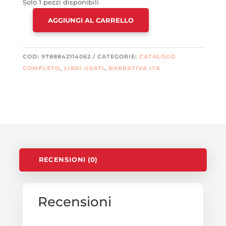
Solo 1 pezzi disponibili
AGGIUNGI AL CARRELLO
LO
SPAZIO
DEL
COD:
9788842114062
CATEGORIE:
CATALOGO
TEMPO
COMPLETO
,
LIBRI USATI
,
NARRATIVA ITA
QUANTITÀ
RECENSIONI (0)
Recensioni