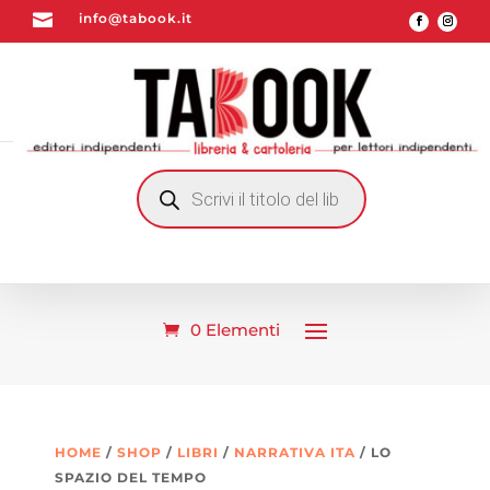

info@tabook.it
RICERCA
PRODOTTI
0 Elementi
HOME
/
SHOP
/
LIBRI
/
NARRATIVA ITA
/ LO
SPAZIO DEL TEMPO