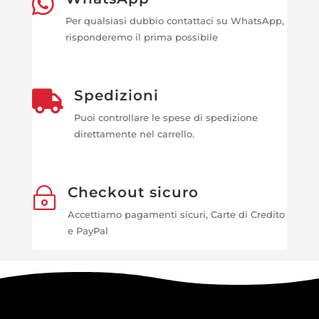

Per qualsiasi dubbio contattaci su WhatsApp,
risponderemo il prima possibile
Spedizioni

Puoi controllare le spese di spedizione
direttamente nel carrello.
Checkout sicuro
~
Accettiamo pagamenti sicuri, Carte di Credito
e PayPal