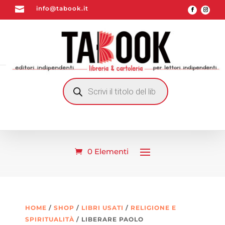

info@tabook.it
RICERCA
PRODOTTI
0 Elementi
HOME
/
SHOP
/
LIBRI USATI
/
RELIGIONE E
SPIRITUALITÀ
/ LIBERARE PAOLO