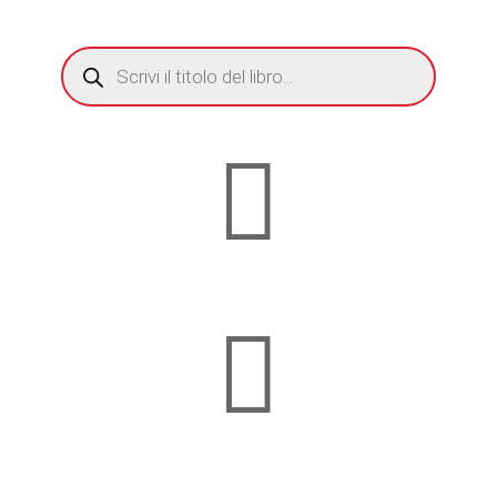
RICERCA
PRODOTTI

