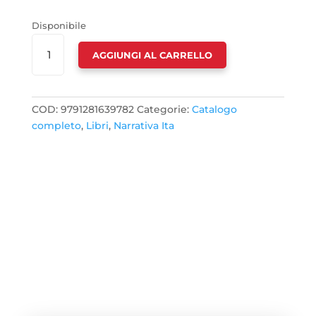
Disponibile
LEGGERE
AGGIUNGI AL CARRELLO
CAMBIA
TUTTO
2026
QUANTITÀ
COD:
9791281639782
Categorie:
Catalogo
completo
,
Libri
,
Narrativa Ita