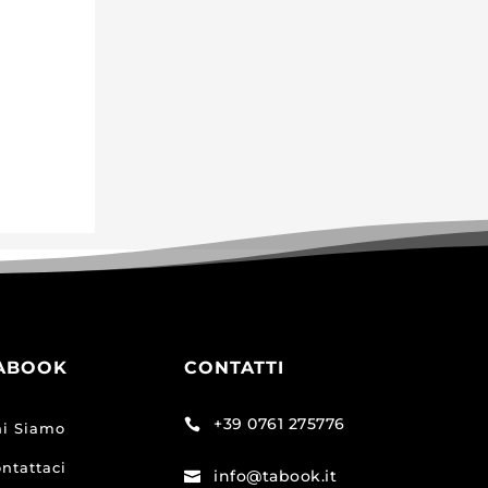
ABOOK
CONTATTI
+39 0761 275776

i Siamo
ntattaci
info@tabook.it
