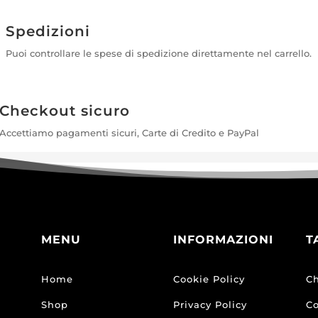
Spedizioni
Puoi controllare le spese di spedizione direttamente nel carrello.
Checkout sicuro
Accettiamo pagamenti sicuri, Carte di Credito e PayPal
MENU
INFORMAZIONI
T
Home
Cookie Policy
Ch
Shop
Privacy Policy
Co