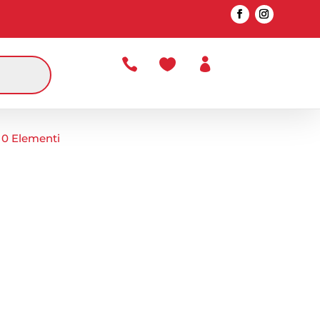



0 Elementi