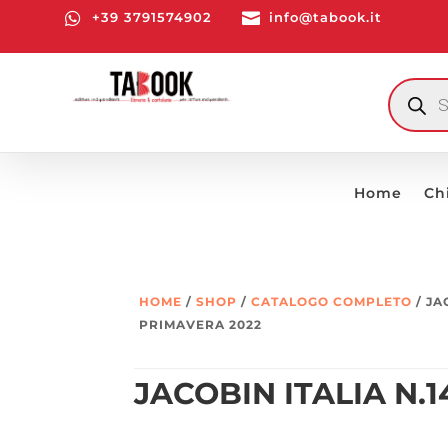

+39 3791574902

info@tabook.it
RICERCA
PRODOTT
Home
Ch
HOME
/
SHOP
/
CATALOGO COMPLETO
/ JA
PRIMAVERA 2022
JACOBIN ITALIA N.