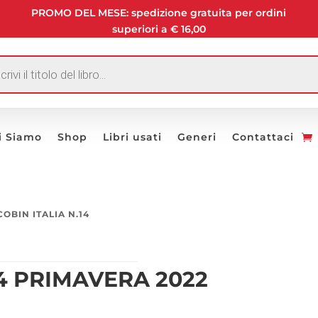
PROMO DEL MESE: spedizione gratuita per ordini
superiori a € 16,00
I
i Siamo
Shop
Libri usati
Generi
Contattaci
COBIN ITALIA N.14
14 PRIMAVERA 2022