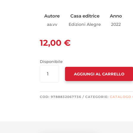
Autore
Casa editrice
Anno
aa.vv
Edizioni Alegre
2022
12,00
€
Disponibile
JACOBIN
AGGIUNGI AL CARRELLO
ITALIA
N.14
PRIMAVERA
2022
COD:
9788832067736
CATEGORIE:
CATALOGO
QUANTITÀ