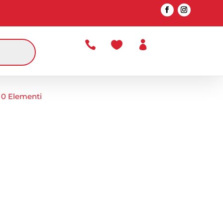



0 Elementi