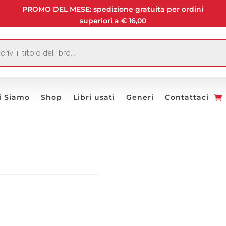
PROMO DEL MESE: spedizione gratuita per ordini
superiori a € 16,00
I
i Siamo
Shop
Libri usati
Generi
Contattaci