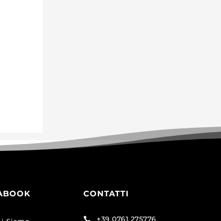
ABOOK
CONTATTI
+39 0761 275776
