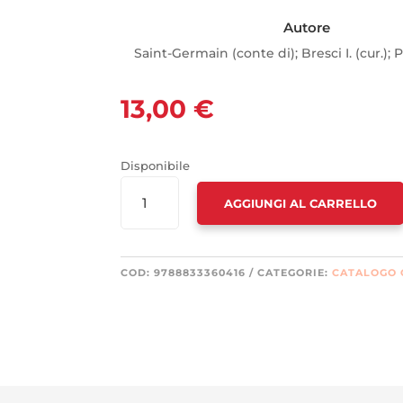
Autore
Saint-Germain (conte di); Bresci I. (cur.); P
13,00
€
Disponibile
IO
AGGIUNGI AL CARRELLO
SONO
QUANTITÀ
COD:
9788833360416
CATEGORIE:
CATALOGO