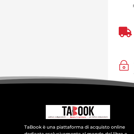

~
TaBook è una piattaforma di acquisto online
dedicata esclusivamente al mondo del libro e