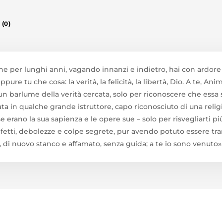
(0)
, che per lunghi anni, vagando innanzi e indietro, hai con ardore
neppure tu che cosa: la verità, la felicità, la libertà, Dio. A te, 
 un barlume della verità cercata, solo per riconoscere che essa
ta in qualche grande istruttore, capo riconosciuto di una religio
 erano la sua sapienza e le opere sue – solo per risvegliarti p
fetti, debolezze e colpe segrete, pur avendo potuto essere tr
te, di nuovo stanco e affamato, senza guida; a te io sono venut