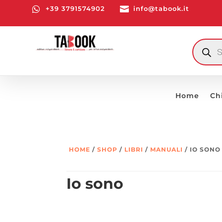

+39 3791574902

info@tabook.it
RICERCA
PRODOTT
Home
Ch
HOME
/
SHOP
/
LIBRI
/
MANUALI
/ IO SONO
Io sono