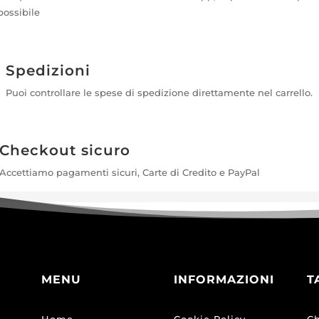
possibile
Spedizioni
Puoi controllare le spese di spedizione direttamente nel carrello.
Checkout sicuro
Accettiamo pagamenti sicuri, Carte di Credito e PayPal
MENU
INFORMAZIONI
T