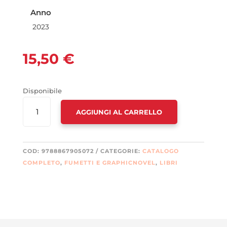
Anno
2023
15,50
€
Disponibile
INVESTIGATORS.
AGGIUNGI AL CARRELLO
OPERAZIONE
T.A.N.G.A.
QUANTITÀ
COD:
9788867905072
CATEGORIE:
CATALOGO
COMPLETO
,
FUMETTI E GRAPHICNOVEL
,
LIBRI