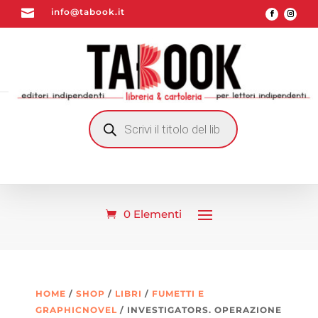

info@tabook.it
RICERCA
PRODOTTI
0 Elementi
HOME
/
SHOP
/
LIBRI
/
FUMETTI E
GRAPHICNOVEL
/ INVESTIGATORS. OPERAZIONE