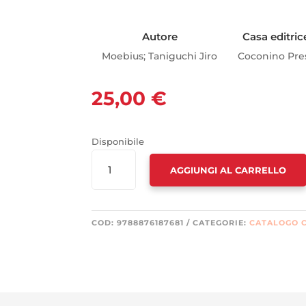
Autore
Casa editric
Moebius; Taniguchi Jiro
Coconino Pre
25,00
€
Disponibile
ICARO.
AGGIUNGI AL CARRELLO
EDIZ.
REGULAR
QUANTITÀ
COD:
9788876187681
CATEGORIE:
CATALOGO 