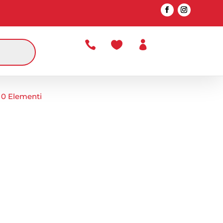



0 Elementi