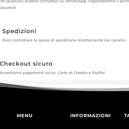
Per qualsiasi dubbio contattaci su WhatsApp, risponderemo il pri
possibile
Spedizioni
Puoi controllare le spese di spedizione direttamente nel carrello.
Checkout sicuro
Accettiamo pagamenti sicuri, Carte di Credito e PayPal
MENU
INFORMAZIONI
T