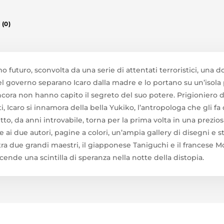
(0)
o futuro, sconvolta da una serie di attentati terroristici, una
 del governo separano Icaro dalla madre e lo portano su un’isola 
ancora non hanno capito il segreto del suo potere. Prigioniero
Icaro si innamora della bella Yukiko, l’antropologa che gli fa d
to, da anni introvabile, torna per la prima volta in una prezios
iste ai due autori, pagine a colori, un’ampia gallery di disegni e 
 tra due grandi maestri, il giapponese Taniguchi e il francese M
accende una scintilla di speranza nella notte della distopia.