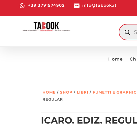

+39 3791574902

info@tabook.it
RICERCA
PRODOTT
Home
Ch
HOME
/
SHOP
/
LIBRI
/
FUMETTI E GRAPHI
REGULAR
ICARO. EDIZ. REGU