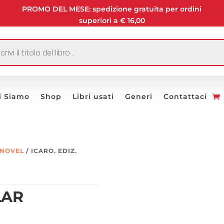
PROMO DEL MESE: spedizione gratuita per ordini
superiori a € 16,00
I
i Siamo
Shop
Libri usati
Generi
Contattaci
CNOVEL
/ ICARO. EDIZ.
LAR