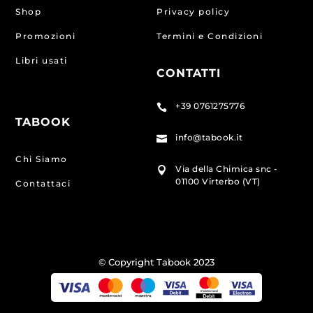
Shop
Privacy policy
Promozioni
Termini e Condizioni
Libri usati
CONTATTI
+39 0761275776

TABOOK
info@tabook.it

Chi Siamo
Via della Chimica snc -

01100 Virterbo (VT)
Contattaci
© Copyright Tabook 2023