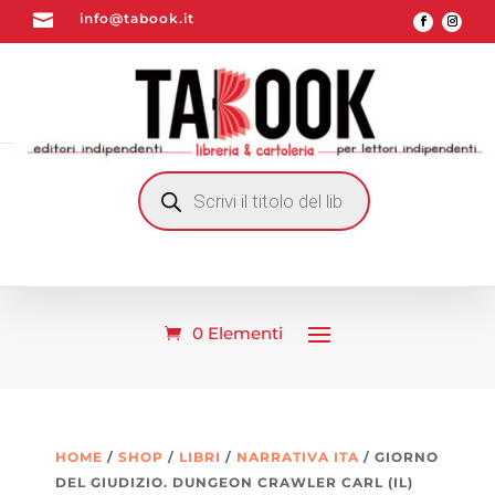

info@tabook.it
RICERCA
PRODOTTI
0 Elementi
HOME
/
SHOP
/
LIBRI
/
NARRATIVA ITA
/ GIORNO
DEL GIUDIZIO. DUNGEON CRAWLER CARL (IL)