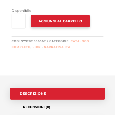
Disponibile
GIORNO
AGGIUNGI AL CARRELLO
DEL
GIUDIZIO.
DUNGEON
CRAWLER
COD:
9791281656567
CATEGORIE:
CATALOGO
CARL
COMPLETO
,
LIBRI
,
NARRATIVA ITA
(IL)
QUANTITÀ
DESCRIZIONE
RECENSIONI (0)