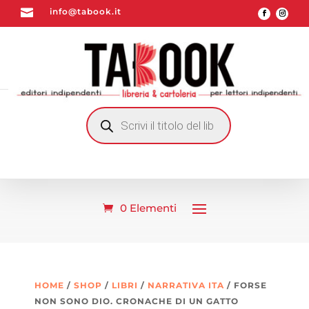

info@tabook.it
RICERCA
PRODOTTI
0 Elementi
HOME
/
SHOP
/
LIBRI
/
NARRATIVA ITA
/ FORSE
NON SONO DIO. CRONACHE DI UN GATTO