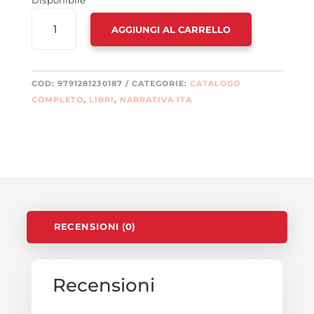
Disponibile
FORSE
AGGIUNGI AL CARRELLO
NON
SONO
DIO.
CRONACHE
COD:
9791281230187
CATEGORIE:
CATALOGO
DI
COMPLETO
,
LIBRI
,
NARRATIVA ITA
UN
GATTO
QUANTITÀ
RECENSIONI (0)
Recensioni