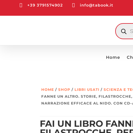


+39 3791574902
info@tabook.it
RICERCA
PRODOTT
Home
Ch
HOME
/
SHOP
/
LIBRI USATI
/
SCIENZA E T
FANNE UN ALTRO. STORIE, FILASTROCCHE,
NARRAZIONE EFFICACE AL NIDO. CON CD
FAI UN LIBRO FANN
FILASTROCCHE, PE