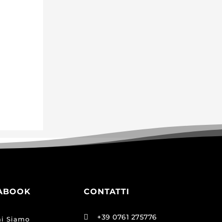
ABOOK
CONTATTI
+39 0761 275776

i Siamo