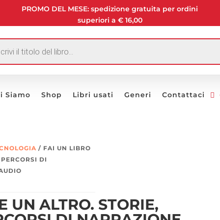
PROMO DEL MESE: spedizione gratuita per ordini
superiori a € 16,00
I
i Siamo
Shop
Libri usati
Generi
Contattaci
ECNOLOGIA
/ FAI UN LIBRO
 PERCORSI DI
-AUDIO
E UN ALTRO. STORIE,
RCORSI DI NARRAZIONE