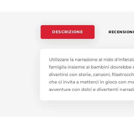
STORIE,
FILASTROCCHE,
PERCORSI
DI
NARRAZIONE
DESCRIZIONE
RECENSIONI 
EFFICACE
AL
NIDO.
CON
Utilizzare la narrazione al nido d'infa
CD-
famiglia insieme ai bambini dovrebbe es
AUDIO
divertirsi con storie, canzoni, filastroc
QUANTITÀ
che ci invita a metterci in gioco con man
avventure con dolci e divertenti narrazio