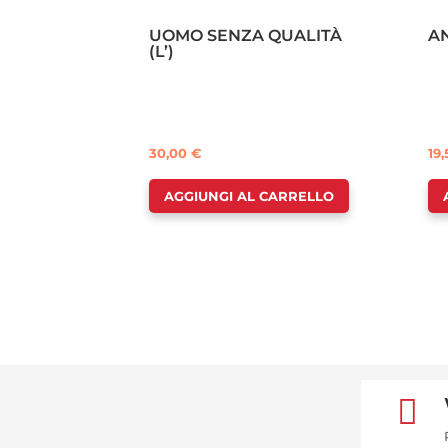
UOMO SENZA QUALITÀ
A
(L’)
30,00
€
19
AGGIUNGI AL CARRELLO
