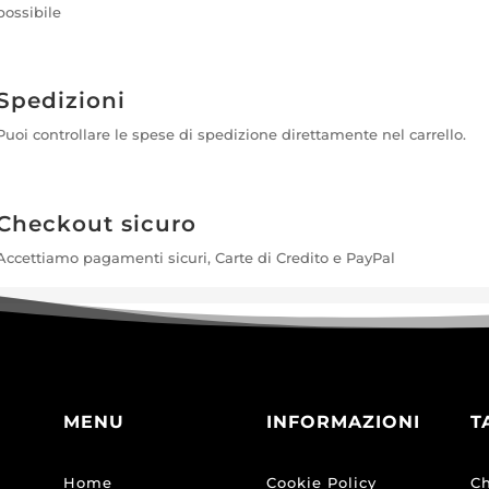
possibile
Spedizioni
Puoi controllare le spese di spedizione direttamente nel carrello.
Checkout sicuro
Accettiamo pagamenti sicuri, Carte di Credito e PayPal
MENU
INFORMAZIONI
T
Home
Cookie Policy
Ch