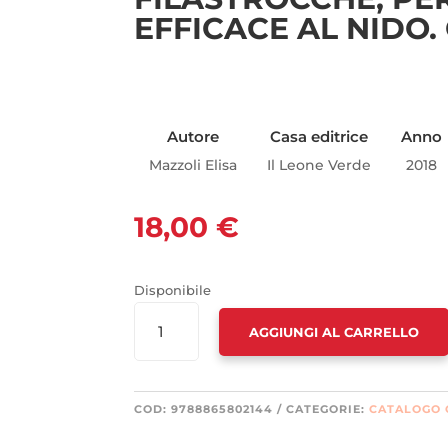
EFFICACE AL NIDO
Autore
Casa editrice
Anno
Mazzoli Elisa
Il Leone Verde
2018
18,00
€
Disponibile
FAI
AGGIUNGI AL CARRELLO
UN
LIBRO
FANNE
UN
COD:
9788865802144
CATEGORIE:
CATALOGO
ALTRO.