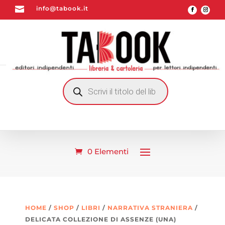

info@tabook.it
RICERCA
PRODOTTI
0 Elementi
HOME
/
SHOP
/
LIBRI
/
NARRATIVA STRANIERA
/
DELICATA COLLEZIONE DI ASSENZE (UNA)