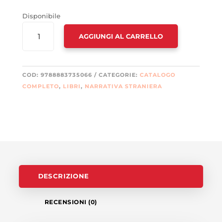
Disponibile
DELICATA
AGGIUNGI AL CARRELLO
COLLEZIONE
DI
ASSENZE
(UNA)
COD:
9788883735066
CATEGORIE:
CATALOGO
QUANTITÀ
COMPLETO
,
LIBRI
,
NARRATIVA STRANIERA
DESCRIZIONE
RECENSIONI (0)