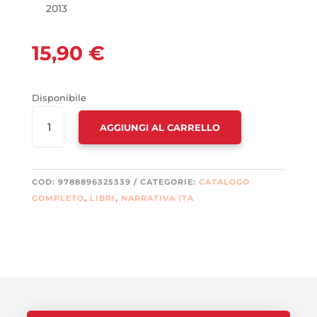
2013
15,90
€
Disponibile
DANZA
AGGIUNGI AL CARRELLO
DEGLI
DEI.
BACIO
IMMORTALE
COD:
9788896325339
CATEGORIE:
CATALOGO
(LA)
COMPLETO
,
LIBRI
,
NARRATIVA ITA
QUANTITÀ