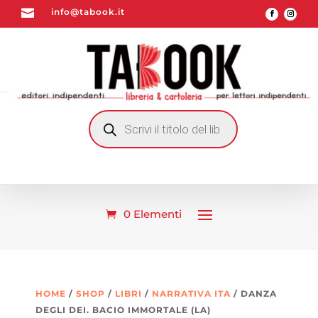

info@tabook.it
RICERCA
PRODOTTI
0 Elementi
HOME
/
SHOP
/
LIBRI
/
NARRATIVA ITA
/ DANZA
DEGLI DEI. BACIO IMMORTALE (LA)