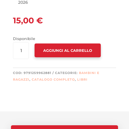
2026
15,00
€
Disponibile
CON
AGGIUNGI AL CARRELLO
UNA
PISTOLA
ALLA
TEMPIA
COD:
9791259962881
CATEGORIE:
BAMBINI E
QUANTITÀ
RAGAZZI
,
CATALOGO COMPLETO
,
LIBRI