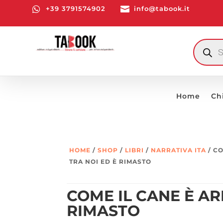

+39 3791574902

info@tabook.it
RICERCA
PRODOTT
Home
Ch
HOME
/
SHOP
/
LIBRI
/
NARRATIVA ITA
/ CO
TRA NOI ED È RIMASTO
COME IL CANE È AR
RIMASTO