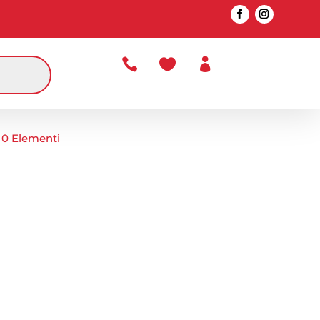



0 Elementi