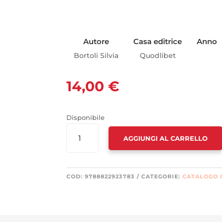
Autore
Casa editrice
Anno
Bortoli Silvia
Quodlibet
14,00
€
Disponibile
COME
AGGIUNGI AL CARRELLO
IL
CANE
È
ARRIVATO
COD:
9788822923783
CATEGORIE:
CATALOGO 
TRA
NOI
ED
È