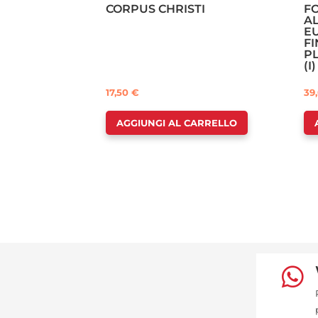
CORPUS CHRISTI
F
A
E
F
P
(I)
17,50
€
39
AGGIUNGI AL CARRELLO
