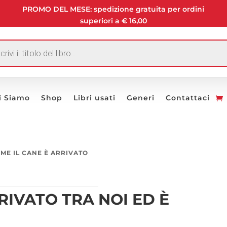
PROMO DEL MESE: spedizione gratuita per ordini
superiori a € 16,00
I
i Siamo
Shop
Libri usati
Generi
Contattaci
ME IL CANE È ARRIVATO
RIVATO TRA NOI ED È