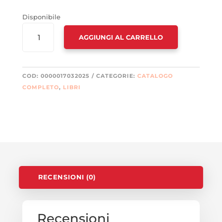
Disponibile
ANDY
AGGIUNGI AL CARRELLO
WARHOL
ERA
UN
COATTO.
COD:
0000017032025
CATEGORIE:
CATALOGO
VIVERE
COMPLETO
,
LIBRI
E
CAPIRE
IL
TRASH
QUANTITÀ
RECENSIONI (0)
Recensioni