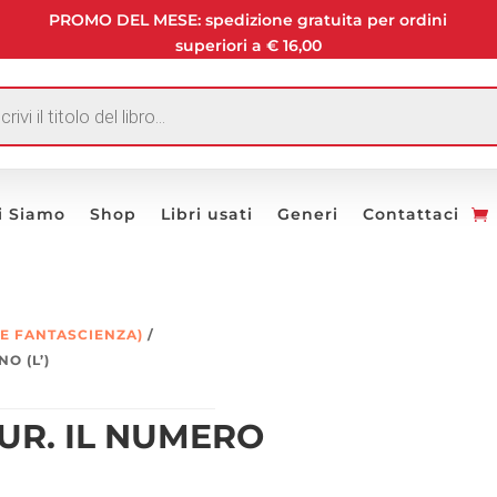
PROMO DEL MESE: spedizione gratuita per ordini
superiori a € 16,00
I
i Siamo
Shop
Libri usati
Generi
Contattaci
 E FANTASCIENZA)
/
O (L’)
UR. IL NUMERO