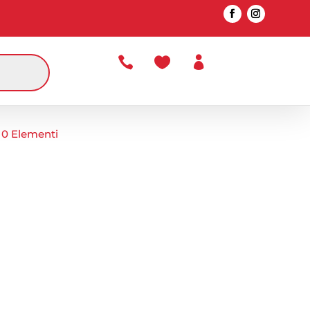



0 Elementi