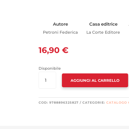
Autore
Casa editrice
Petroni Federica
La Corte Editore
16,90
€
Disponibile
ACCADEMIA
AGGIUNGI AL CARRELLO
DI
ANJUR.
IL
NUMERO
COD:
9788896325827
CATEGORIE:
CATALOGO
TRENTUNO
(L')
QUANTITÀ