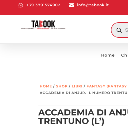

+39 3791574902

info@tabook.it
RICERCA
PRODOTT
Home
Ch
HOME
/
SHOP
/
LIBRI
/
FANTASY (FANTASY
ACCADEMIA DI ANJUR. IL NUMERO TRENTUN
ACCADEMIA DI ANJ
TRENTUNO (L’)