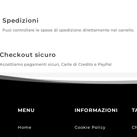
Spedizioni
Puoi controllare le spese di spedizione direttamente nel carrello.
Checkout sicuro
Accettiamo pagamenti sicuri, Carte di Credito e PayPal
MENU
INFORMAZIONI
T
Home
Cookie Policy
Ch