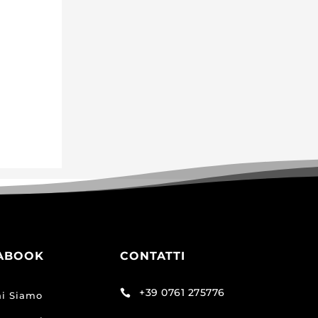
ABOOK
CONTATTI
+39 0761 275776

i Siamo