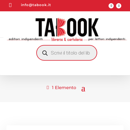

info@tabook.it
RICERCA
PRODOTTI
1 Elemento