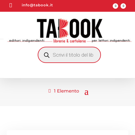

info@tabook.it
RICERCA
PRODOTTI
1 Elemento