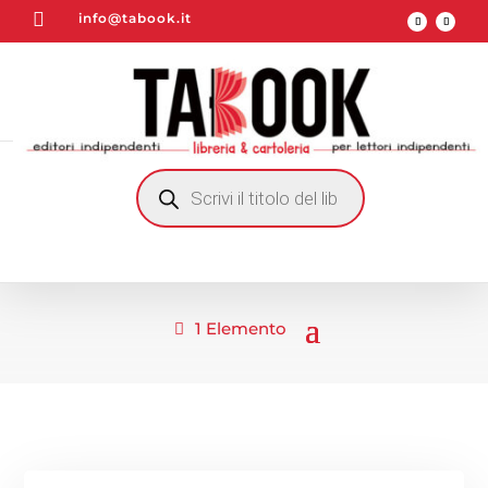

info@tabook.it
RICERCA
PRODOTTI
1 Elemento