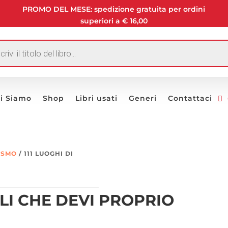
PROMO DEL MESE: spedizione gratuita per ordini
superiori a € 16,00
I
i Siamo
Shop
Libri usati
Generi
Contattaci
RISMO
/ 111 LUOGHI DI
OLI CHE DEVI PROPRIO