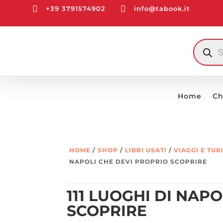


+39 3791574902
info@tabook.it
RICERCA
PRODOTT
Home
Ch
HOME
/
SHOP
/
LIBRI USATI
/
VIAGGI E TU
NAPOLI CHE DEVI PROPRIO SCOPRIRE
111 LUOGHI DI NAP
SCOPRIRE