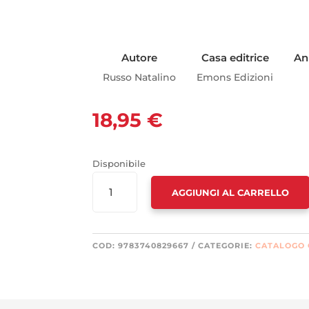
Autore
Casa editrice
An
Russo Natalino
Emons Edizioni
18,95
€
Disponibile
111
AGGIUNGI AL CARRELLO
LUOGHI
DI
NAPOLI
CHE
COD:
9783740829667
CATEGORIE:
CATALOGO
DEVI
PROPRIO
SCOPRIRE
QUANTITÀ