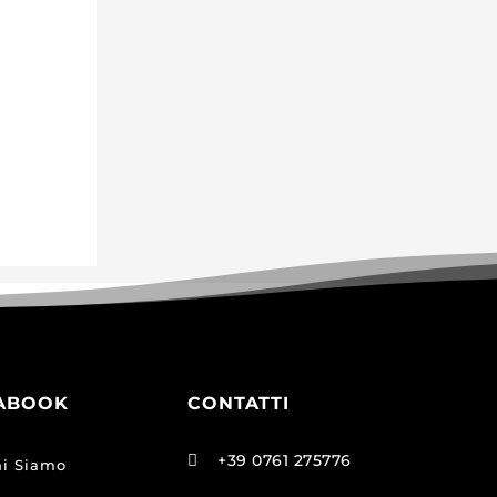
ABOOK
CONTATTI
+39 0761 275776

i Siamo