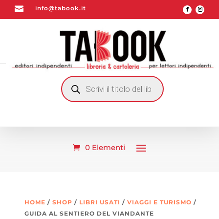

info@tabook.it
RICERCA
PRODOTTI
0 Elementi
HOME
/
SHOP
/
LIBRI USATI
/
VIAGGI E TURISMO
/
GUIDA AL SENTIERO DEL VIANDANTE