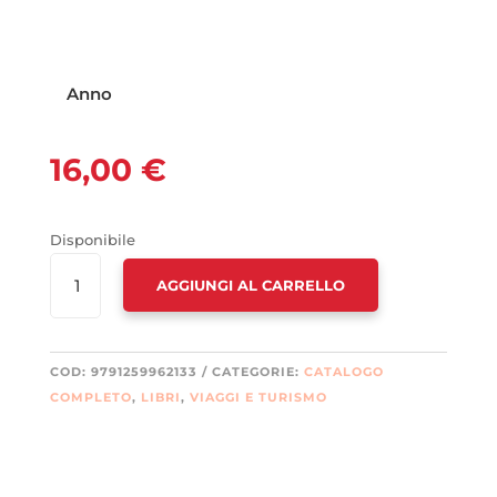
Anno
16,00
€
Disponibile
GUIDA
AGGIUNGI AL CARRELLO
AL
SENTIERO
DEL
VIANDANTE
COD:
9791259962133
CATEGORIE:
CATALOGO
QUANTITÀ
COMPLETO
,
LIBRI
,
VIAGGI E TURISMO