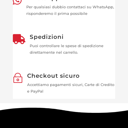

Per qualsiasi dubbio contattaci su WhatsApp,
risponderemo il prima possibile
Spedizioni

Puoi controllare le spese di spedizione
direttamente nel carrello.
Checkout sicuro
~
Accettiamo pagamenti sicuri, Carte di Credito
e PayPal