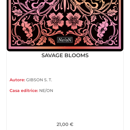
SAVAGE BLOOMS
Autore:
GIBSON S. T.
Casa editrice:
NE/ON
21,00
€