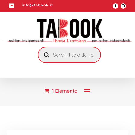

info@tabook.it
RICERCA
PRODOTTI
1 Elemento