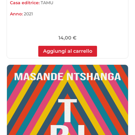
Casa editrice:
TAMU
Anno:
2021
14,00
€
Aggiungi al carrello