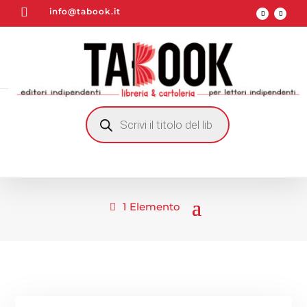

info@tabook.it
RICERCA
PRODOTTI
1 Elemento