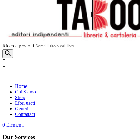
Ricerca prodotti



Home
Chi Siamo
Shop
Libri usati
Generi
Contattaci
0 Elementi
Our Services